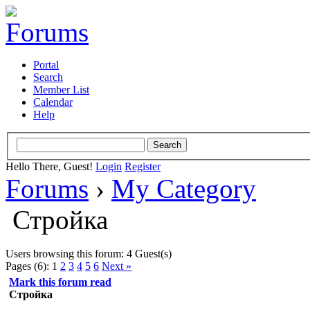
Portal
Search
Member List
Calendar
Help
Hello There, Guest!
Login
Register
Forums
›
My Category
Стройка
Users browsing this forum: 4 Guest(s)
Pages (6):
1
2
3
4
5
6
Next »
Mark this forum read
Стройка