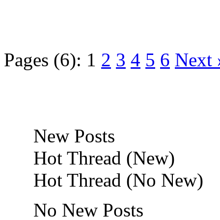
Pages (6):
1
2
3
4
5
6
Next 
New Posts
Hot Thread (New)
Hot Thread (No New)
No New Posts