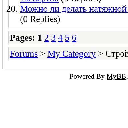
Можно ли делать натяжной
(0 Replies)
Pages:
1
2
3
4
5
6
Forums
>
My Category
> Стро
Powered By
MyBB