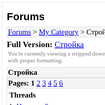
Forums
Forums
>
My Category
> Стро
Full Version:
Стройка
You're currently viewing a stripped down
with proper formatting.
Стройка
Pages:
1
2
3
4
5
6
Threads