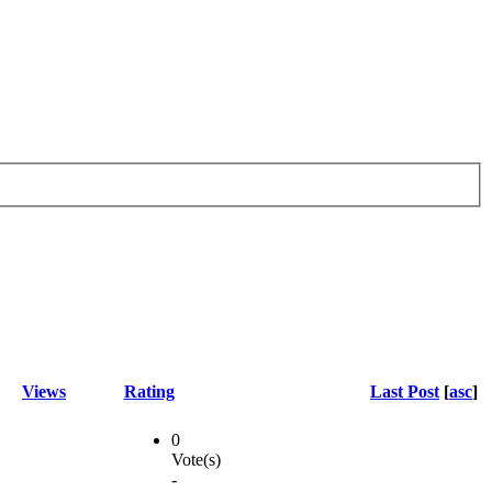
Views
Rating
Last Post
[
asc
]
0
Vote(s)
-