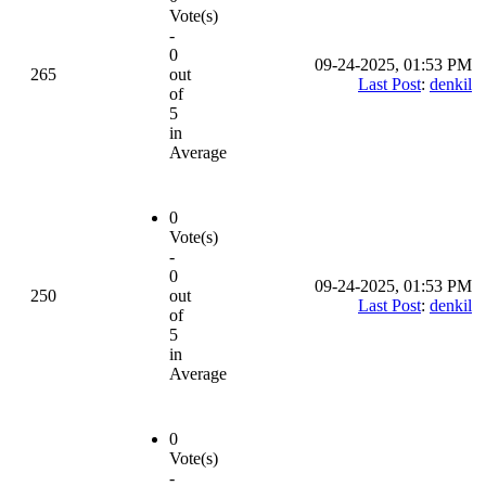
Vote(s)
-
0
09-24-2025, 01:53 PM
265
out
Last Post
:
denkil
of
5
in
Average
0
Vote(s)
-
0
09-24-2025, 01:53 PM
250
out
Last Post
:
denkil
of
5
in
Average
0
Vote(s)
-