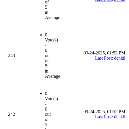
of
5
in
Average
0
Vote(s)
-
0
09-24-2025, 01:52 PM
243
out
Last Post
:
denkil
of
5
in
Average
0
Vote(s)
-
0
09-24-2025, 01:52 PM
242
out
Last Post
:
denkil
of
5