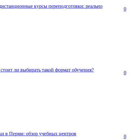
 дистанционные курсы переподготовки: реально
0
стоит ли выбирать такой формат обучения?
0
ки в Перми: обзор учебных центров
0