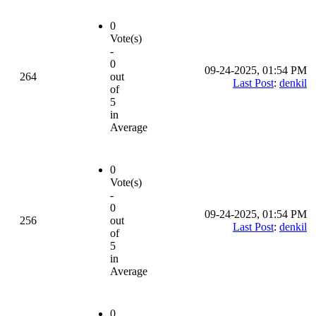
0
Vote(s)
-
0
09-24-2025, 01:54 PM
264
out
Last Post
:
denkil
of
5
in
Average
0
Vote(s)
-
0
09-24-2025, 01:54 PM
256
out
Last Post
:
denkil
of
5
in
Average
0