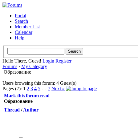
Portal
Search
Member List
Calendar
Help
Hello There, Guest!
Login
Register
Forums
›
My Category
Образование
Users browsing this forum: 4 Guest(s)
Pages (7):
1
2
3
4
5
…
7
Next »
Mark this forum read
Образование
Thread
/
Author