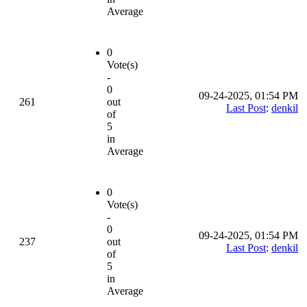
Average
0
Vote(s)
-
0
09-24-2025, 01:54 PM
261
out
Last Post
:
denkil
of
5
in
Average
0
Vote(s)
-
0
09-24-2025, 01:54 PM
237
out
Last Post
:
denkil
of
5
in
Average