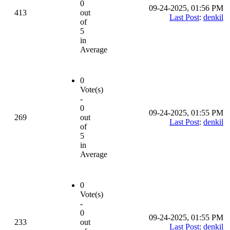
0
09-24-2025, 01:56 PM
413
out
Last Post
:
denkil
of
5
in
Average
0
Vote(s)
-
0
09-24-2025, 01:55 PM
269
out
Last Post
:
denkil
of
5
in
Average
0
Vote(s)
-
0
09-24-2025, 01:55 PM
233
out
Last Post
:
denkil