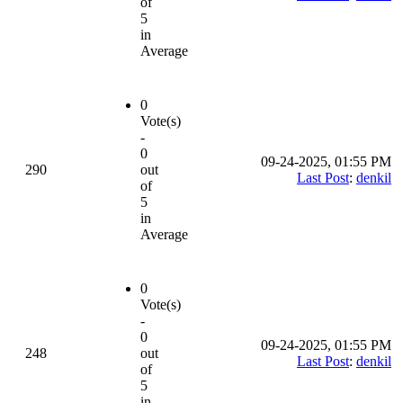
of
5
in
Average
0
Vote(s)
-
0
09-24-2025, 01:55 PM
290
out
Last Post
:
denkil
of
5
in
Average
0
Vote(s)
-
0
09-24-2025, 01:55 PM
248
out
Last Post
:
denkil
of
5
in