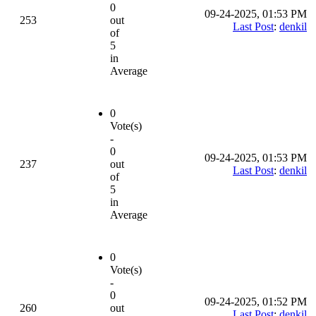
0
09-24-2025, 01:53 PM
253
out
Last Post
:
denkil
of
5
in
Average
0
Vote(s)
-
0
09-24-2025, 01:53 PM
237
out
Last Post
:
denkil
of
5
in
Average
0
Vote(s)
-
0
09-24-2025, 01:52 PM
260
out
Last Post
:
denkil