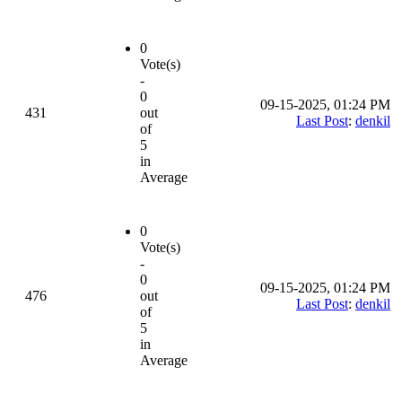
0
Vote(s)
-
0
09-15-2025, 01:24 PM
431
out
Last Post
:
denkil
of
5
in
Average
0
Vote(s)
-
0
09-15-2025, 01:24 PM
476
out
Last Post
:
denkil
of
5
in
Average