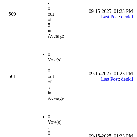
-
0
09-15-2025, 01:23 PM
509
out
Last Post
:
denkil
of
5
in
Average
0
Vote(s)
-
0
09-15-2025, 01:23 PM
501
out
Last Post
:
denkil
of
5
in
Average
0
Vote(s)
-
0
09-15-2025, 01:23 PM