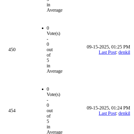
in
Average
0
Vote(s)
-
0
09-15-2025, 01:25 PM
450
out
Last Post
:
denkil
of
5
in
Average
0
Vote(s)
-
0
09-15-2025, 01:24 PM
454
out
Last Post
:
denkil
of
5
in
Average