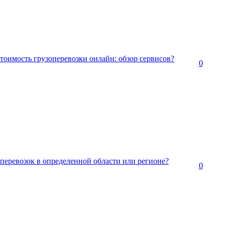
тоимость грузоперевозки онлайн: обзор сервисов?
0
оперевозок в определенной области или регионе?
0