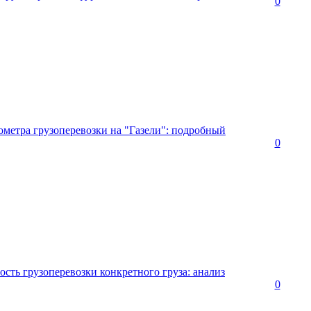
0
ометра грузоперевозки на "Газели": подробный
0
сть грузоперевозки конкретного груза: анализ
0