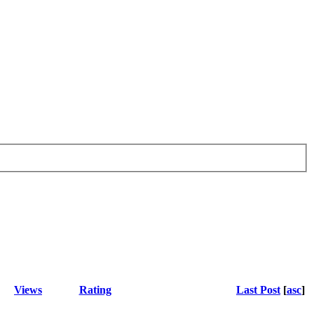
Views
Rating
Last Post
[
asc
]