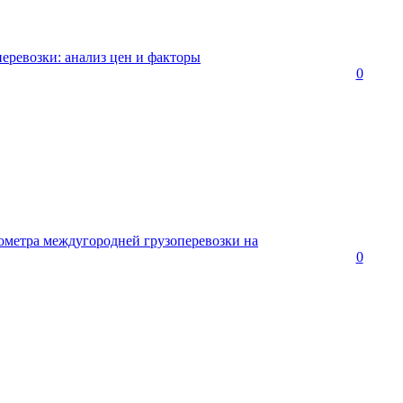
перевозки: анализ цен и факторы
0
ометра междугородней грузоперевозки на
0