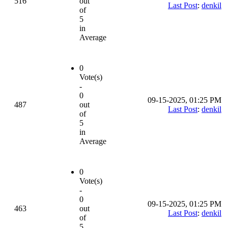
516
out
Last Post
:
denkil
of
5
in
Average
0
Vote(s)
-
0
09-15-2025, 01:25 PM
487
out
Last Post
:
denkil
of
5
in
Average
0
Vote(s)
-
0
09-15-2025, 01:25 PM
463
out
Last Post
:
denkil
of
5