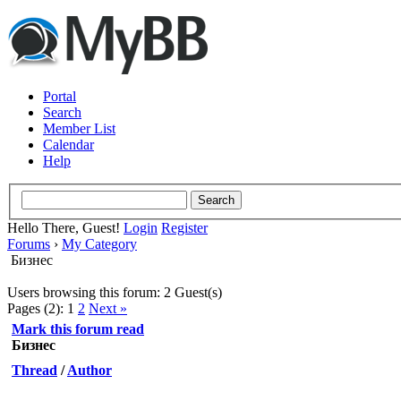
Portal
Search
Member List
Calendar
Help
Hello There, Guest!
Login
Register
Forums
›
My Category
Бизнес
Users browsing this forum: 2 Guest(s)
Pages (2):
1
2
Next »
Mark this forum read
Бизнес
Thread
/
Author