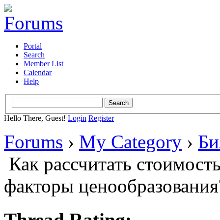
Portal
Search
Member List
Calendar
Help
Hello There, Guest!
Login
Register
Forums
›
My Category
›
Би
Как рассчитать стоимость
факторы ценообразования
Thread Rating: