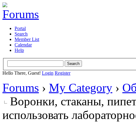
Portal
Search
Member List
Calendar
Help
Hello There, Guest!
Login
Register
Forums
›
My Category
›
Об
Воронки, стаканы, пипет
использовать лабораторно