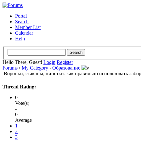
Portal
Search
Member List
Calendar
Help
Hello There, Guest!
Login
Register
Forums
›
My Category
›
Образование
Воронки, стаканы, пипетки: как правильно использовать лабо
Thread Rating:
0
Vote(s)
-
0
Average
1
2
3