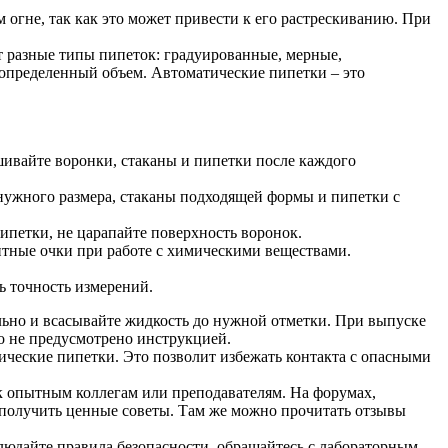
 огне, так как это может привести к его растрескиванию. При
 разные типы пипеток: градуированные, мерные,
определенный объем. Автоматические пипетки – это
ивайте воронки, стаканы и пипетки после каждого
нужного размера, стаканы подходящей формы и пипетки с
ипетки, не царапайте поверхность воронок.
итные очки при работе с химическими веществами.
ь точность измерений.
льно и всасывайте жидкость до нужной отметки. При выпуске
то не предусмотрено инструкцией.
ческие пипетки. Это позволит избежать контакта с опасными
 к опытным коллегам или преподавателям. На форумах,
 получить ценные советы. Там же можно прочитать отзывы
людайте правила безопасности, обращайтесь с лабораторным