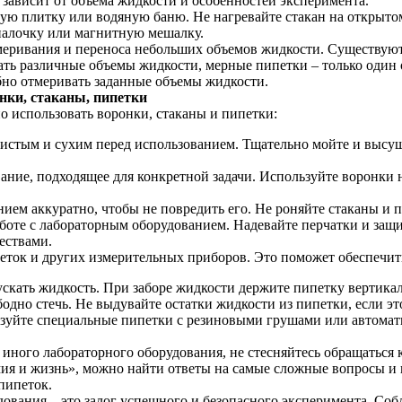
 зависит от объема жидкости и особенностей эксперимента.
ую плитку или водяную баню. Не нагревайте стакан на открытом
палочку или магнитную мешалку.
меривания и переноса небольших объемов жидкости. Существуют
ть различные объемы жидкости, мерные пипетки – только один 
бно отмеривать заданные объемы жидкости.
нки, стаканы, пипетки
о использовать воронки, стаканы и пипетки:
истым и сухим перед использованием. Тщательно мойте и высуш
ние, подходящее для конкретной задачи. Используйте воронки 
ем аккуратно, чтобы не повредить его. Не роняйте стаканы и п
боте с лабораторным оборудованием. Надевайте перчатки и защ
ествами.
ток и других измерительных приборов. Это поможет обеспечит
скать жидкость. При заборе жидкости держите пипетку вертика
одно стечь. Не выдувайте остатки жидкости из пипетки, если э
зуйте специальные пипетки с резиновыми грушами или автомати
 иного лабораторного оборудования, не стесняйтесь обращаться
ия и жизнь», можно найти ответы на самые сложные вопросы и
пипеток.
ования – это залог успешного и безопасного эксперимента. Соб