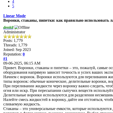
4
5
Linear Mode
Воронки, стаканы, пипетки: как правильно использовать л
denkil
Administrator
Posts: 1,779
Threads: 1,779
Joined: Sep 2023
Reputation:
0
#1
09-06-2025, 06:15 AM
Привет. Воронки, стаканы и пипетки – это, пожалуй, самые о
оборудования напрямую зависит точность и успех ваших экспе
Начнем с воронок. Воронки используются для переливания жи
типы воронок: обычные конические, делительные воронки, во
При переливании жидкости через воронку важно следить, чтоб
огня или искр. При пересыпании сыпучих веществ используйте
Делительные воронки используются для разделения несмешива
Налейте смесь жидкостей в воронку, дайте им отстояться, чтоб
сливаемую жидкость.
Стаканы – это универсальные емкости, которые используются