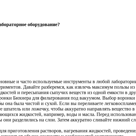
абораторное оборудование?
сновные и часто используемые инструменты в любой лаборатори
риментов. Давайте разберемся, как извлечь максимум пользы из
дкостей и пересыпания сыпучих веществ из одной емкости в дру
ронки Бюхнера для фильтрования под вакуумом. Выбор воронки з
ы она была чистой и сухой. Если вы переливаете легковоспламе
 шпатель или ложечку, чтобы аккуратно направлять вещество в 
ющихся жидкостей, например, воды и масла. Перед использовани
ы они разделились на слои. Затем аккуратно сливайте нижний сло
 для приготовления растворов, нагревания жидкостей, проведен