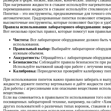
размеров и форм: низкие, высокие, конические. Выбор стакана
При нагревании жидкости в стакане используйте нагревательн
перемешивании жидкости в стакане используйте стеклянную 
Пипетки – это инструменты, предназначенные для точного от
автоматические. Градуированные пипетки позволяют отмерива
высокоточные инструменты, которые позволяют быстро и удо
Правила использования лабораторного оборудования: воро
Вот несколько простых правил, которые помогут вам правильн
Чистота:
Все лабораторное оборудование должно быть ч
использования.
Правильный выбор:
Выбирайте лабораторное оборудова
нужным объемом.
Аккуратность:
Обращайтесь с лабораторным оборудовани
Безопасность:
Соблюдайте правила безопасности при ра
Используйте вытяжной шкаф при работе с летучими вещ
Калибровка:
Периодически проверяйте калибровку пипе
При использовании пипеток важно правильно забирать и выпу
жидкости держите пипетку вертикально и дайте жидкости своб
Для работы с агрессивными или опасными веществами исполь
веществами.
Если вы сомневаетесь в правильности использования того или
посвященных лабораторной технике, например, на сайте «Хим
других пользователей о различных типах воронок, стаканов и 
Помните, что правильное использование лабораторного оборуд