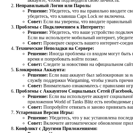
аккаунте, чтобы подтвердить свою личность.
Неправильный Логин или Пароль:
Решение:
Убедитесь, что вы правильно вводите св
убедитесь, что клавиша Caps Lock не включена.
Совет:
Если вы уверены, что вводите правильный л
Проблемы с Подключением к Интернету:
Решение:
Убедитесь, что ваше устройство подключ
Если вы используете мобильный интернет, убедитес
Совет:
Проверьте скорость вашего интернет-соедин
Технические Неполадки на Сервере:
Решение:
Иногда проблемы со входом могут быть в
время и попробовать войти позже.
Совет:
Следите за новостями на официальном сайте
Блокировка Аккаунта:
Решение:
Если ваш аккаунт был заблокирован за на
службу поддержки Wargaming, чтобы узнать причин
Совет:
Внимательно ознакомьтесь с правилами игры
Проблемы с Аккаунтом Социальных Сетей (Facebook, 
Решение:
Если вы используете аккаунт социальной с
приложения World of Tanks Blitz есть необходимые
Совет:
Попробуйте отвязать и заново привязать ваш
Устаревшая Версия Игры:
Решение:
Убедитесь, что у вас установлена последня
Совет:
Включите автоматическое обновление прило
Конфликт с Другими Приложениями: