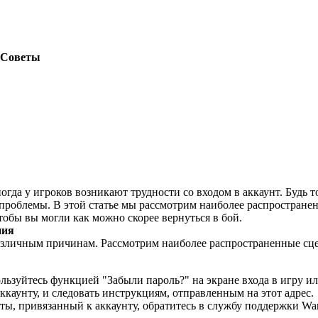
и Советы
 иногда у игроков возникают трудности со входом в аккаунт. Буд
проблемы. В этой статье мы рассмотрим наиболее распространенны
обы вы могли как можно скорее вернуться в бой.
ния
о различным причинам. Рассмотрим наиболее распространенные сц
зуйтесь функцией "Забыли пароль?" на экране входа в игру ил
каунту, и следовать инструкциям, отправленным на этот адрес.
ты, привязанный к аккаунту, обратитесь в службу поддержки W