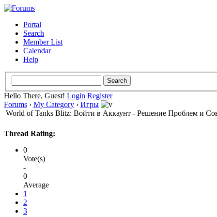
Portal
Search
Member List
Calendar
Help
Hello There, Guest!
Login
Register
Forums
›
My Category
›
Игры
World of Tanks Blitz: Войти в Аккаунт - Решение Проблем и Со
Thread Rating:
0
Vote(s)
-
0
Average
1
2
3