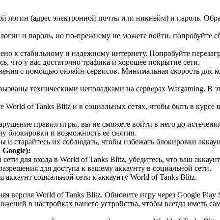
ой логин (адрес электронной почты или никнейм) и пароль. Обра
огин и пароль, но по-прежнему не можете войти, попробуйте сб
ено к стабильному и надежному интернету. Попробуйте перезагру
ь, что у вас достаточно трафика и хорошее покрытие сети.
ения с помощью онлайн-сервисов. Минимальная скорость для ком
ызваны техническими неполадками на серверах Wargaming. В это
 World of Tanks Blitz и в социальных сетях, чтобы быть в курс
рушение правил игры, вы не сможете войти в него до истечения 
у блокировки и возможность ее снятия.
 и старайтесь их соблюдать, чтобы избежать блокировки аккаун
Google):
ети для входа в World of Tanks Blitz, убедитесь, что ваш аккаун
 разрешения для доступа к вашему аккаунту в социальной сети.
 аккаунт социальной сети к аккаунту World of Tanks Blitz.
я версия World of Tanks Blitz. Обновите игру через Google Play S
жений в настройках вашего устройства, чтобы всегда иметь с