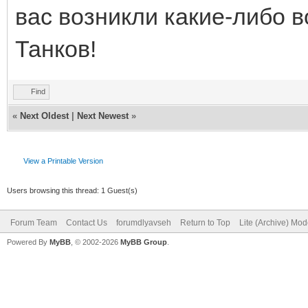
вас возникли какие-либо 
Танков!
Find
«
Next Oldest
|
Next Newest
»
View a Printable Version
Users browsing this thread: 1 Guest(s)
Forum Team
Contact Us
forumdlyavseh
Return to Top
Lite (Archive) Mo
Powered By
MyBB
, © 2002-2026
MyBB Group
.