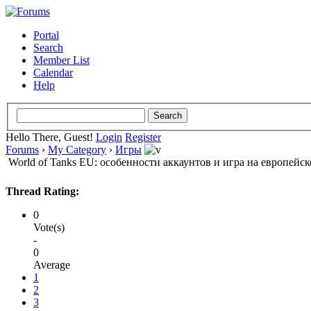
Portal
Search
Member List
Calendar
Help
Hello There, Guest!
Login
Register
Forums
›
My Category
›
Игры
World of Tanks EU: особенности аккаунтов и игра на европейск
Thread Rating:
0
Vote(s)
-
0
Average
1
2
3