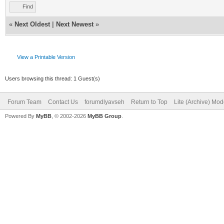
Find
«
Next Oldest
|
Next Newest
»
View a Printable Version
Users browsing this thread: 1 Guest(s)
Forum Team
Contact Us
forumdlyavseh
Return to Top
Lite (Archive) Mo
Powered By
MyBB
, © 2002-2026
MyBB Group
.