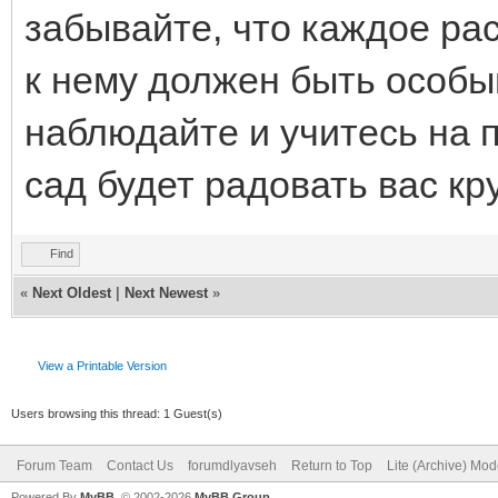
забывайте, что каждое ра
к нему должен быть особы
наблюдайте и учитесь на 
сад будет радовать вас кру
Find
«
Next Oldest
|
Next Newest
»
View a Printable Version
Users browsing this thread: 1 Guest(s)
Forum Team
Contact Us
forumdlyavseh
Return to Top
Lite (Archive) Mo
Powered By
MyBB
, © 2002-2026
MyBB Group
.