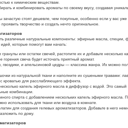
остью к химическим веществам.
ирать и комбинировать ароматы по своему вкусу, создавая уникал
зачастую стоят дешевле, чем покупные, особенно если у вас уже 
проявить творчество и создать нечто оригинальное.
атизаторов
ть различные натуральные компоненты: эфирные масла, специи, фр
 идей, которые помогут вам начать:
 гранулы или остатки свечей, растопите их и добавьте несколько 
е горения свеча будет источать приятный аромат.
 гвоздики, и апельсиновой цедры — классика жанра. Их можно по
очки из натуральной ткани и наполните их сушеными травами: ла
 с кроватью для расслабляющего эффекта.
несколько капель эфирного масла в диффузор с водой. Это самый 
ьные комбинации.
ного спирта с добавлением нескольких капель эфирного масла. П
жно использовать для ткани или воздуха в комнате.
латин для создания гелевых ароматизаторов. Добавьте в него немн
азложить по дому.
матизаторов