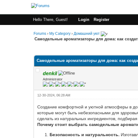
Hello There, Guest!
Login
Register
Forums
›
My Category
›
Домашний уют
Самодельные ароматизаторы для дома: как созда
0 Vote(s) - 0 Average
1
2
3
4
5
Самодельные ароматизаторы для дома: как созд
denkil
Administrator
12-30-2024, 06:28 AM
Создание комфортной и уютной атмосферы в до
которые могут быть небезопасными для здоров
сделать из натуральных ингредиентов, подбирая
Почему стоит выбрать самодельные аромат
Безопасность и натуральность.
Изготавл