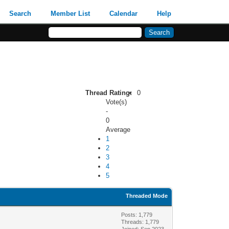
Search
Member List
Calendar
Help
Thread Rating:
0
Vote(s)
-
0
Average
1
2
3
4
5
Threaded Mode
Posts: 1,779
Threads: 1,779
Joined: Sep 2023