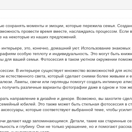
ю сохранять моменты и эмоции, которые пережила семья. Создани
озможность провести время вместе, наслаждаясь процессом. Если
ие на некоторые из наших предложений.
б интерьере, это, конечно, домашний уют. Использование знакомых
графиям особую теплоту и индивидуальность. Это могут быть книж
ны для вашей семьи. Фотосессия в таком уютном окружении поможе
ессии. В интерьере существует множество возможностей для испол
ом естественного света, который сделает снимки более живыми и 
алюзи. Лампы, свечи или гирлянды помогут создать интимную атм
ь получить различные варианты фотографии даже в одном и том ж
ать направление в дизайне и декоре. Возможно, вы захотите сдел
семейный юбилей. Это также может быть стильная фотосессия в с
аксессуары, которые соответствуют выбранной теме, чтобы усили
чи делают кадр запоминающимся. Детали, такие как старинные се
ность и глубину. Они не только украшение, но и помогают расска
вость и индивидуальность.