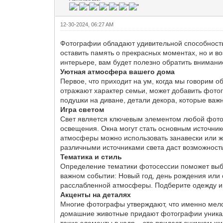
12-30-2024, 06:27 AM
Фотографии обладают удивительной способность
оставить память о прекрасных моментах, но и в
интерьере, вам будет полезно обратить вниман
Уютная атмосфера вашего дома
Первое, что приходит на ум, когда мы говорим о
отражают характер семьи, может добавить фото
подушки на диване, детали декора, которые важ
Игра светом
Свет является ключевым элементом любой фотос
освещения. Окна могут стать основным источник
атмосферы можно использовать занавески или ж
различными источниками света даст возможност
Тематика и стиль
Определение тематики фотосессии поможет выбр
важном событии: Новый год, день рождения или 
расслабленной атмосферы. Подберите одежду и 
Акценты на деталях
Многие фотографы утверждают, что именно мело
домашние животные придают фотографии уникаль
такие элементы в кадр – это придаст снимкам жи