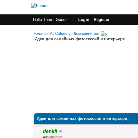
Hello There, Guest!
Login
Register
Forums
›
My Category
›
Домашний уют
Идеи для семейных фотосессий в интерьере
Идеи для семейных фотосессий в интерьере
denkil
Administrator