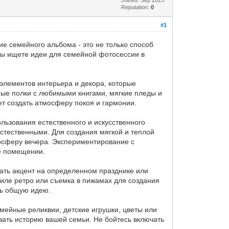
Reputation:
0
#1
е семейного альбома - это не только способ
 вы ищете идеи для семейной фотосессии в
 элементов интерьера и декора, которые
ные полки с любимыми книгами, мягкие пледы и
т создать атмосферу покоя и гармонии.
ьзования естественного и искусственного
естественными. Для создания мягкой и теплой
осферу вечера. Экспериментирование с
е помещении.
ать акцент на определенном празднике или
тиле ретро или съемка в пижамах для создания
ть общую идею.
мейные реликвии, детские игрушки, цветы или
зать историю вашей семьи. Не бойтесь включать