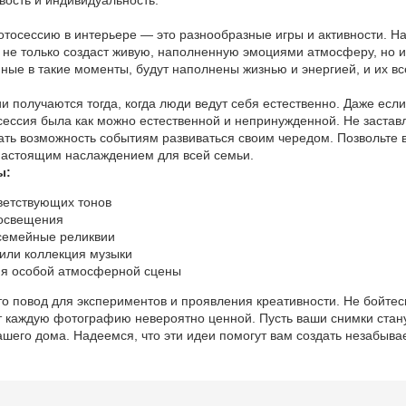
осессию в интерьере — это разнообразные игры и активности. Н
о не только создаст живую, наполненную эмоциями атмосферу, но и
ные в такие моменты, будут наполнены жизнью и энергией, и их вс
олучаются тогда, когда люди ведут себя естественно. Даже если
сессия была как можно естественной и непринужденной. Не заставл
ать возможность событиям развиваться своим чередом. Позвольте 
т настоящим наслаждением для всей семьи.
ы:
ветствующих тонов
 освещения
семейные реликвии
 или коллекция музыки
ия особой атмосферной сцены
о повод для экспериментов и проявления креативности. Не бойтесь
 каждую фотографию невероятно ценной. Пусть ваши снимки стану
ашего дома. Надеемся, что эти идеи помогут вам создать незабыв