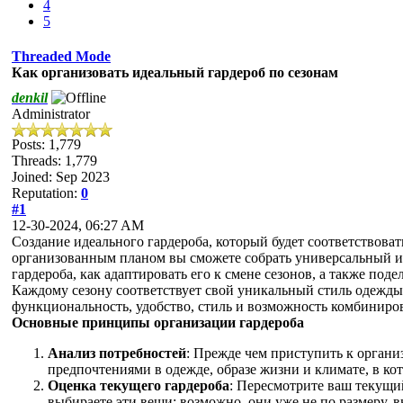
4
5
Threaded Mode
Как организовать идеальный гардероб по сезонам
denkil
Administrator
Posts: 1,779
Threads: 1,779
Joined: Sep 2023
Reputation:
0
#1
12-30-2024, 06:27 AM
Создание идеального гардероба, который будет соответствова
организованным планом вы сможете собрать универсальный и 
гардероба, как адаптировать его к смене сезонов, а также под
Каждому сезону соответствует свой уникальный стиль одежды
функциональность, удобство, стиль и возможность комбиниро
Основные принципы организации гардероба
Анализ потребностей
: Прежде чем приступить к органи
предпочтениями в одежде, образе жизни и климате, в ко
Оценка текущего гардероба
: Пересмотрите ваш текущий
выбираете эти вещи: возможно, они уже не по размеру,