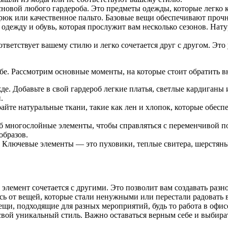
сновой любого гардероба. Это предметы одежды, которые легко 
рюк или качественное пальто. Базовые вещи обеспечивают прочн
 одежду и обувь, которая прослужит вам несколько сезонов. Нат
оответствует вашему стилю и легко сочетается друг с другом. Эт
обе. Рассмотрим основные моменты, на которые стоит обратить в
жде. Добавьте в свой гардероб легкие платья, светлые кардиганы
.
райте натуральные ткани, такие как лен и хлопок, которые обес
об многослойные элементы, чтобы справляться с переменчивой 
образов.
 Ключевые элементы — это пуховики, теплые свитера, шерстяные
 элемент сочетается с другими. Это позволит вам создавать раз
сь от вещей, которые стали ненужными или перестали радовать в
и, подходящие для разных мероприятий, будь то работа в офисе,
вой уникальный стиль. Важно оставаться верным себе и выбират