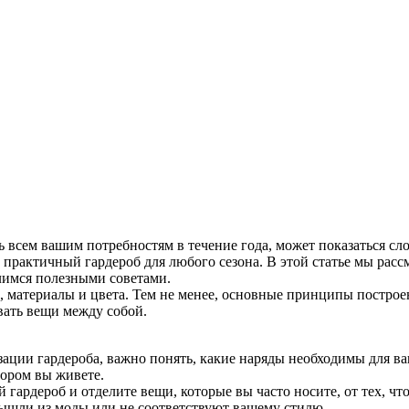
ть всем вашим потребностям в течение года, может показаться с
практичный гардероб для любого сезона. В этой статье мы расс
елимся полезными советами.
, материалы и цвета. Тем не менее, основные принципы построе
вать вещи между собой.
зации гардероба, важно понять, какие наряды необходимы для 
тором вы живете.
 гардероб и отделите вещи, которые вы часто носите, от тех, ч
 вышли из моды или не соответствуют вашему стилю.