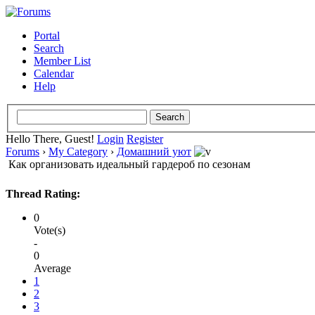
Portal
Search
Member List
Calendar
Help
Hello There, Guest!
Login
Register
Forums
›
My Category
›
Домашний уют
Как организовать идеальный гардероб по сезонам
Thread Rating:
0
Vote(s)
-
0
Average
1
2
3