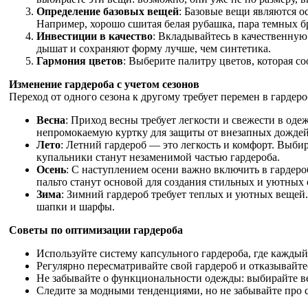
Определение базовых вещей
: Базовые вещи являются о
Например, хорошо сшитая белая рубашка, пара темных б
Инвестиции в качество
: Вкладывайтесь в качественную
дышат и сохраняют форму лучше, чем синтетика.
Гармония цветов
: Выберите палитру цветов, которая с
Изменение гардероба с учетом сезонов
Переход от одного сезона к другому требует перемен в гардер
Весна
: Приход весны требует легкости и свежести в оде
непромокаемую куртку для защиты от внезапных дождей
Лето
: Летний гардероб — это легкость и комфорт. Выби
купальники станут незаменимой частью гардероба.
Осень
: С наступлением осени важно включить в гардер
пальто станут основой для создания стильных и уютных 
Зима
: Зимний гардероб требует теплых и уютных вещей.
шапки и шарфы.
Советы по оптимизации гардероба
Используйте систему капсульного гардероба, где каждый
Регулярно пересматривайте свой гардероб и отказывайте
Не забывайте о функциональности одежды: выбирайте вещ
Следите за модными тенденциями, но не забывайте про с