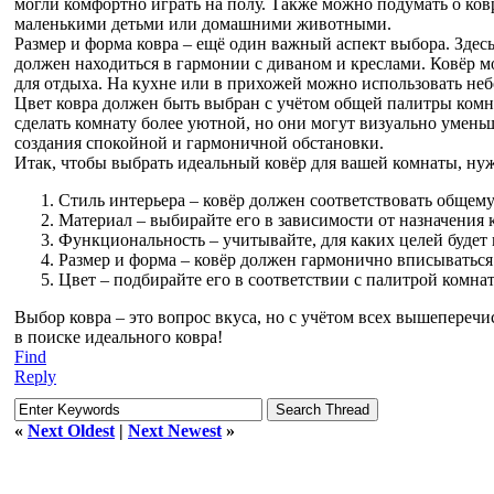
могли комфортно играть на полу. Также можно подумать о ковр
маленькими детьми или домашними животными.
Размер и форма ковра – ещё один важный аспект выбора. Здес
должен находиться в гармонии с диваном и креслами. Ковёр м
для отдыха. На кухне или в прихожей можно использовать неб
Цвет ковра должен быть выбран с учётом общей палитры комна
сделать комнату более уютной, но они могут визуально уменьш
создания спокойной и гармоничной обстановки.
Итак, чтобы выбрать идеальный ковёр для вашей комнаты, нуж
Стиль интерьера – ковёр должен соответствовать общему
Материал – выбирайте его в зависимости от назначения 
Функциональность – учитывайте, для каких целей будет 
Размер и форма – ковёр должен гармонично вписываться
Цвет – подбирайте его в соответствии с палитрой комна
Выбор ковра – это вопрос вкуса, но с учётом всех вышеперечи
в поиске идеального ковра!
Find
Reply
«
Next Oldest
|
Next Newest
»