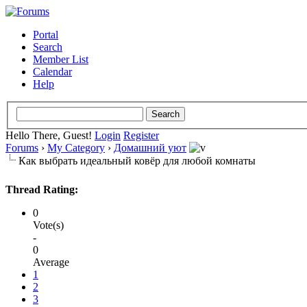
Portal
Search
Member List
Calendar
Help
Hello There, Guest!
Login
Register
Forums
›
My Category
›
Домашний уют
Как выбрать идеальный ковёр для любой комнаты
Thread Rating:
0
Vote(s)
-
0
Average
1
2
3