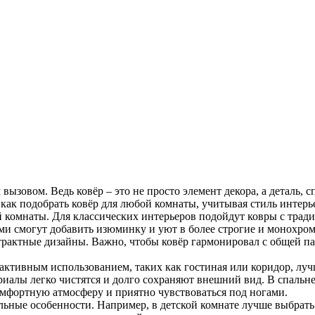
вызовом. Ведь ковёр – это не просто элемент декора, а деталь,
, как подобрать ковёр для любой комнаты, учитывая стиль инте
ей комнаты. Для классических интерьеров подойдут ковры с тр
и смогут добавить изюминку и уют в более строгие и монохром
трактные дизайны. Важно, чтобы ковёр гармонировал с общей па
активным использованием, таких как гостиная или коридор, луч
иалы легко чистятся и долго сохраняют внешний вид. В спальне
омфортную атмосферу и приятно чувствоваться под ногами.
ьные особенности. Например, в детской комнате лучше выбрать 