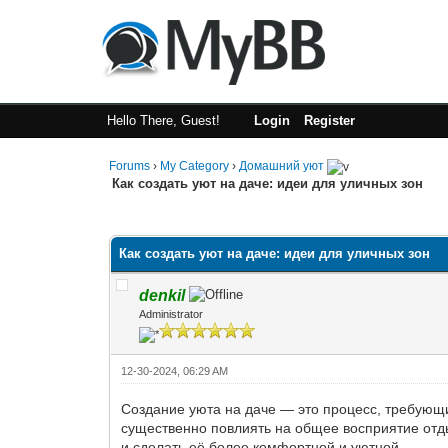
Hello There, Guest!
Login
Register
Forums
›
My Category
›
Домашний уют
Как создать уют на даче: идеи для уличных зон
0 Vote(s) - 0 Average
1
2
3
4
5
Как создать уют на даче: идеи для уличных зон
denkil
Administrator
12-30-2024, 06:29 AM
Создание уюта на даче — это процесс, требующи
существенно повлиять на общее восприятие отды
и сделать её более комфортной и уютной.