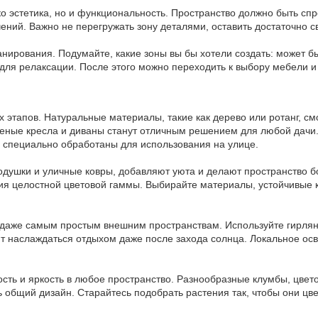
ко эстетика, но и функциональность. Пространство должно быть спр
чений. Важно не перегружать зону деталями, оставить достаточно 
анирования. Подумайте, какие зоны вы бы хотели создать: может бы
 для релаксации. После этого можно переходить к выбору мебели и
 этапов. Натуральные материалы, такие как дерево или ротанг, см
теные кресла и диваны станут отличным решением для любой дачи.
е специально обработаны для использования на улице.
подушки и уличные ковры, добавляют уюта и делают пространство
ния целостной цветовой гаммы. Выбирайте материалы, устойчивые 
даже самым простым внешним пространствам. Используйте гирлянд
ят наслаждаться отдыхом даже после захода солнца. Локальное о
сть и яркость в любое пространство. Разнообразные клумбы, цвет
ь общий дизайн. Старайтесь подобрать растения так, чтобы они цв