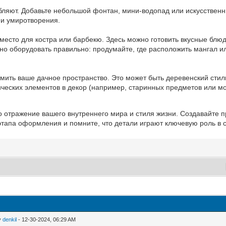
бляют. Добавьте небольшой фонтан, мини-водопад или искусственн
 и умиротворения.
есто для костра или барбекю. Здесь можно готовить вкусные блюд
жно оборудовать правильно: продумайте, где расположить мангал 
рмить ваше дачное пространство. Это может быть деревенский стил
тических элементов в декор (например, старинных предметов или м
то отражение вашего внутреннего мира и стиля жизни. Создавайте п
 этапа оформления и помните, что детали играют ключевую роль в 
y
denkil
- 12-30-2024, 06:29 AM