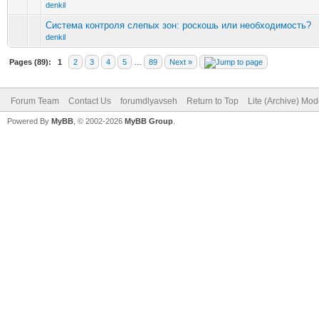
denkil
Система контроля слепых зон: роскошь или необходимость?
denkil
Pages (89):
1
2
3
4
5
…
89
Next »
Forum Team
Contact Us
forumdlyavseh
Return to Top
Lite (Archive) Mo
Powered By
MyBB
, © 2002-2026
MyBB Group
.