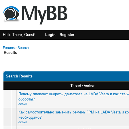
Hello There, Guest!
Login
Register
Forums
›
Search
Results
Search Results
Thread
/
Author
Почему плавают обороты двигателя на LADA Vesta и как стаб
обороты?
denkil
Как самостоятельно заменить ремень ГРМ на LADA Vesta и ко
необходимо?
denkil