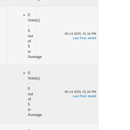
0
Vote(s)
-
0
06-14-2025, 01:16 PM
out
Last Post
:
denkil
of
5
in
Average
0
Vote(s)
-
0
06-14-2025, 01:16 PM
out
Last Post
:
denkil
of
5
in
Average