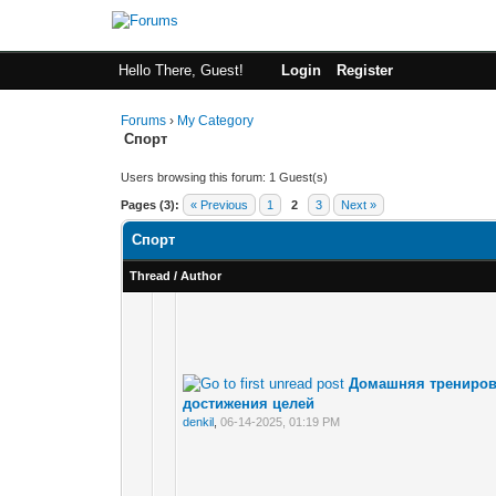
Hello There, Guest!
Login
Register
Forums
›
My Category
Спорт
Users browsing this forum: 1 Guest(s)
Pages (3):
« Previous
1
2
3
Next »
Спорт
Thread
/
Author
Домашняя трениров
достижения целей
denkil
,
06-14-2025, 01:19 PM