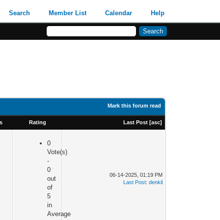
Search
Member List
Calendar
Help
Mark this forum read
s
Rating
Last Post
[
asc
]
0
Vote(s)
-
0
06-14-2025, 01:19 PM
out
Last Post
:
denkil
of
5
in
Average