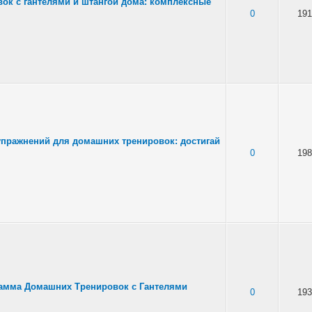
ок с гантелями и штангой дома: комплексные
0
191
пражнений для домашних тренировок: достигай
0
198
амма Домашних Тренировок с Гантелями
0
193