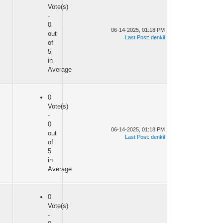
Vote(s)
-
0
06-14-2025, 01:18 PM
out
Last Post
:
denkil
of
5
in
Average
0
Vote(s)
-
0
06-14-2025, 01:18 PM
out
Last Post
:
denkil
of
5
in
Average
0
Vote(s)
-