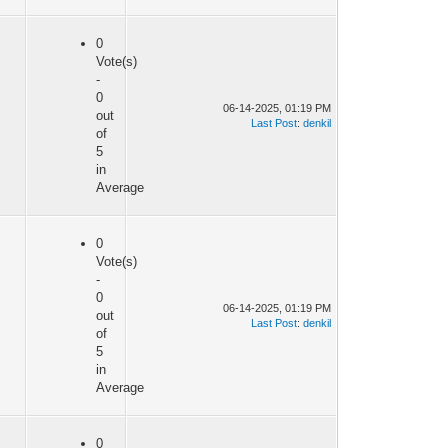
0
Vote(s)
-
0
06-14-2025, 01:19 PM
out
Last Post
:
denkil
of
5
in
Average
0
Vote(s)
-
0
06-14-2025, 01:19 PM
out
Last Post
:
denkil
of
5
in
Average
0