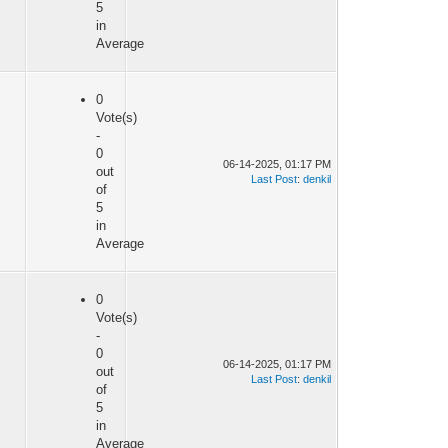
5
in
Average
0
Vote(s)
-
0
06-14-2025, 01:17 PM
out
Last Post
:
denkil
of
5
in
Average
0
Vote(s)
-
0
06-14-2025, 01:17 PM
out
Last Post
:
denkil
of
5
in
Average