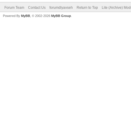
Forum Team
Contact Us
forumdlyavseh
Return to Top
Lite (Archive) Mo
Powered By
MyBB
, © 2002-2026
MyBB Group
.