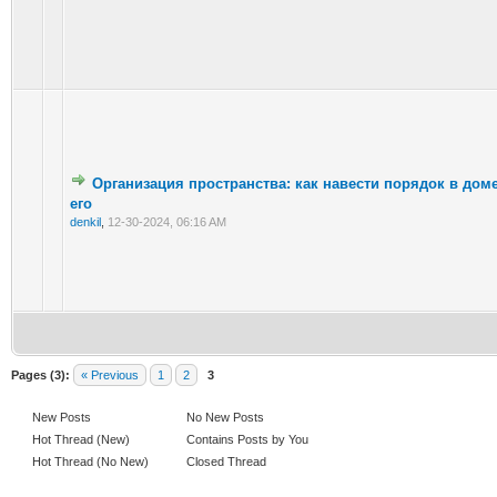
Организация пространства: как навести порядок в дом
его
denkil
,
12-30-2024, 06:16 AM
Pages (3):
« Previous
1
2
3
New Posts
No New Posts
Hot Thread (New)
Contains Posts by You
Hot Thread (No New)
Closed Thread