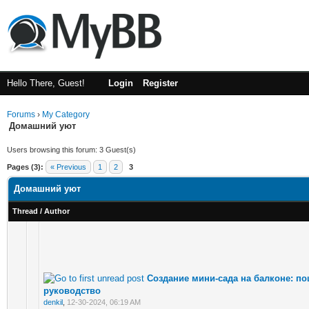
Hello There, Guest!
Login
Register
Forums
›
My Category
Домашний уют
Users browsing this forum: 3 Guest(s)
Pages (3):
« Previous
1
2
3
Домашний уют
Thread
/
Author
Создание мини-сада на балконе: п
руководство
denkil
,
12-30-2024, 06:19 AM