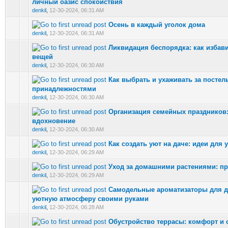
0 Vote(s) - 0 out of 5 in Average
личный оазис спокойствия
denkil
,
12-30-2024, 06:31 AM
Осень в каждый уголок дома
0 Vote(s) - 0 out of 5 in Average
denkil
,
12-30-2024, 06:31 AM
Ликвидация беспорядка: как избав
0 Vote(s) - 0 out of 5 in Average
вещей
denkil
,
12-30-2024, 06:30 AM
Как выбрать и ухаживать за посте
0 Vote(s) - 0 out of 5 in Average
принадлежностями
denkil
,
12-30-2024, 06:30 AM
Организация семейных праздников:
0 Vote(s) - 0 out of 5 in Average
вдохновение
denkil
,
12-30-2024, 06:30 AM
Как создать уют на даче: идеи для 
0 Vote(s) - 0 out of 5 in Average
denkil
,
12-30-2024, 06:29 AM
Уход за домашними растениями: пр
0 Vote(s) - 0 out of 5 in Average
denkil
,
12-30-2024, 06:29 AM
Самодельные ароматизаторы для до
0 Vote(s) - 0 out of 5 in Average
уютную атмосферу своими руками
denkil
,
12-30-2024, 06:28 AM
Обустройство террасы: комфорт и 