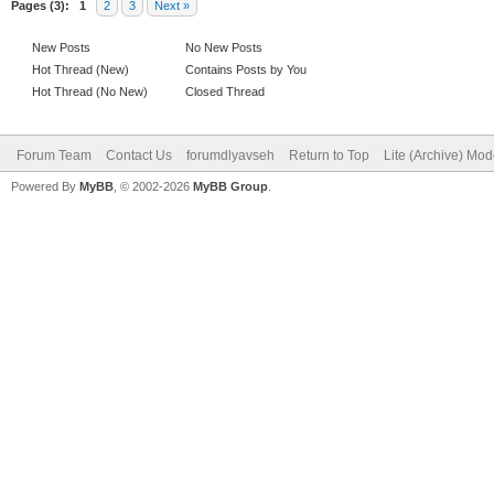
Pages (3):
1
2
3
Next »
New Posts
No New Posts
Hot Thread (New)
Contains Posts by You
Hot Thread (No New)
Closed Thread
Forum Team
Contact Us
forumdlyavseh
Return to Top
Lite (Archive) Mo
Powered By
MyBB
, © 2002-2026
MyBB Group
.