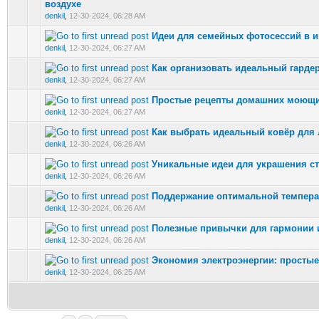
0 Vote(s) - 0 out of 5 in Average
воздухе
denkil
,
12-30-2024, 06:28 AM
Идеи для семейных фотосессий в и
0 Vote(s) - 0 out of 5 in Average
denkil
,
12-30-2024, 06:27 AM
Как организовать идеальный гарде
0 Vote(s) - 0 out of 5 in Average
denkil
,
12-30-2024, 06:27 AM
Простые рецепты домашних моющи
0 Vote(s) - 0 out of 5 in Average
denkil
,
12-30-2024, 06:27 AM
Как выбрать идеальный ковёр для
0 Vote(s) - 0 out of 5 in Average
denkil
,
12-30-2024, 06:26 AM
Уникальные идеи для украшения с
0 Vote(s) - 0 out of 5 in Average
denkil
,
12-30-2024, 06:26 AM
Поддержание оптимальной темпера
0 Vote(s) - 0 out of 5 in Average
denkil
,
12-30-2024, 06:26 AM
Полезные привычки для гармонии и
0 Vote(s) - 0 out of 5 in Average
denkil
,
12-30-2024, 06:26 AM
Экономия электроэнергии: просты
0 Vote(s) - 0 out of 5 in Average
denkil
,
12-30-2024, 06:25 AM