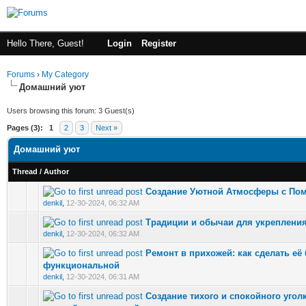
Hello There, Guest!
Login
Register
Forums
›
My Category
Домашний уют
Users browsing this forum: 3 Guest(s)
Pages (3):
1
2
3
Next »
Домашний уют
Thread
/
Author
Создание Уютной Атмосферы с П
0 Vote(s) - 0 out of 5 in Average
denkil
,
12-30-2024, 06:32 AM
Традиции и обычаи для укреплени
0 Vote(s) - 0 out of 5 in Average
denkil
,
12-30-2024, 06:32 AM
Ремонт в прихожей: как сделать её
0 Vote(s) - 0 out of 5 in Average
функциональной
denkil
,
12-30-2024, 06:31 AM
Создание тихого и спокойного угол