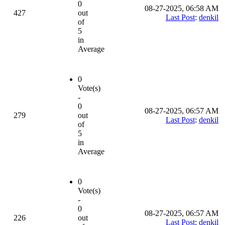
0
08-27-2025, 06:58 AM
427
out
Last Post
:
denkil
of
5
in
Average
0
Vote(s)
-
0
08-27-2025, 06:57 AM
279
out
Last Post
:
denkil
of
5
in
Average
0
Vote(s)
-
0
08-27-2025, 06:57 AM
226
out
Last Post
:
denkil