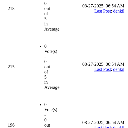
0
08-27-2025, 06:54 AM
218
out
Last Post
:
denkil
of
5
in
Average
0
Vote(s)
-
0
08-27-2025, 06:54 AM
215
out
Last Post
:
denkil
of
5
in
Average
0
Vote(s)
-
0
08-27-2025, 06:54 AM
196
out
Last Post
:
denkil