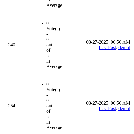
Average
0
Vote(s)
-
0
08-27-2025, 06:56 AM
240
out
Last Post
:
denkil
of
5
in
Average
0
Vote(s)
-
0
08-27-2025, 06:56 AM
254
out
Last Post
:
denkil
of
5
in
Average