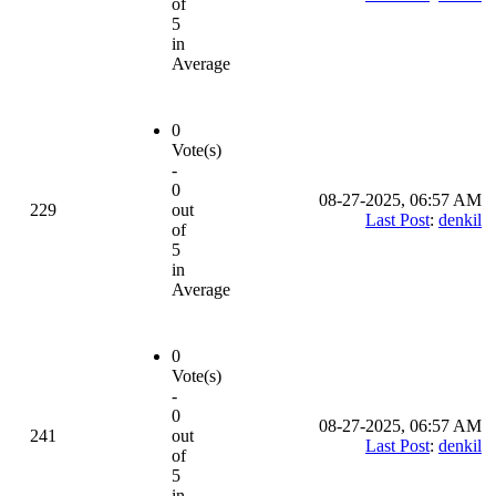
of
5
in
Average
0
Vote(s)
-
0
08-27-2025, 06:57 AM
229
out
Last Post
:
denkil
of
5
in
Average
0
Vote(s)
-
0
08-27-2025, 06:57 AM
241
out
Last Post
:
denkil
of
5
in