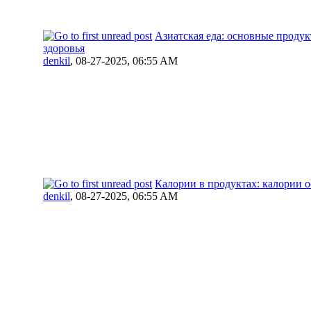
Азиатская еда: основные продук
здоровья
denkil
,
08-27-2025, 06:55 AM
Калории в продуктах: калории 
denkil
,
08-27-2025, 06:55 AM