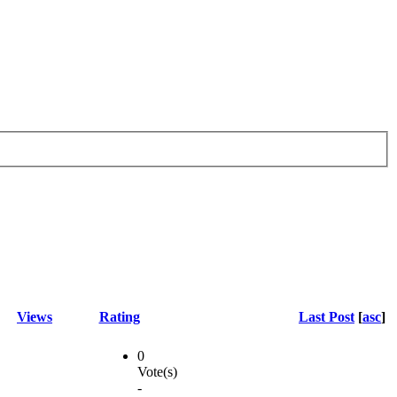
Views
Rating
Last Post
[
asc
]
0
Vote(s)
-