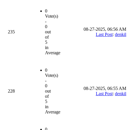
0
Vote(s)
-
0
08-27-2025, 06:56 AM
235
out
Last Post
:
denkil
of
5
in
Average
0
Vote(s)
-
0
08-27-2025, 06:55 AM
228
out
Last Post
:
denkil
of
5
in
Average
0