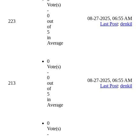
Vote(s)
-
0
08-27-2025, 06:55 AM
223
out
Last Post
:
denkil
of
5
in
Average
0
Vote(s)
-
0
08-27-2025, 06:55 AM
213
out
Last Post
:
denkil
of
5
in
Average
0
Vote(s)
-