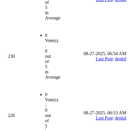
of
5
in
Average
0
Vote(s)
-
0
08-27-2025, 06:54 AM
230
out
Last Post
:
denkil
of
5
in
Average
0
Vote(s)
-
0
08-27-2025, 06:53 AM
226
out
Last Post
:
denkil
of
5