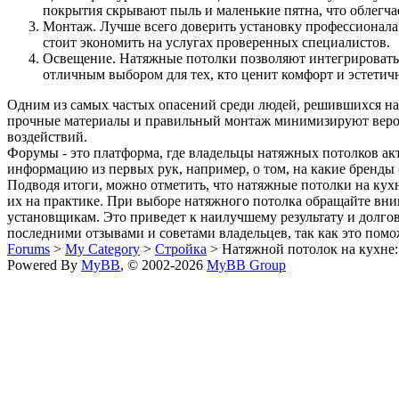
покрытия скрывают пыль и маленькие пятна, что облегчае
Монтаж. Лучше всего доверить установку профессионала
стоит экономить на услугах проверенных специалистов.
Освещение. Натяжные потолки позволяют интегрировать 
отличным выбором для тех, кто ценит комфорт и эстетичн
Одним из самых частых опасений среди людей, решившихся на у
прочные материалы и правильный монтаж минимизируют вероят
воздействий.
Форумы - это платформа, где владельцы натяжных потолков а
информацию из первых рук, например, о том, на какие бренды 
Подводя итоги, можно отметить, что натяжные потолки на кух
их на практике. При выборе натяжного потолка обращайте вним
установщикам. Это приведет к наилучшему результату и долгов
последними отзывами и советами владельцев, так как это пом
Forums
>
My Category
>
Стройка
> Натяжной потолок на кухне:
Powered By
MyBB
, © 2002-2026
MyBB Group