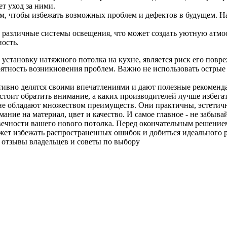
т уход за ними.
м, чтобы избежать возможных проблем и дефектов в будущем. На
различные системы освещения, что может создать уютную атмос
ость.
становку натяжного потолка на кухне, является риск его повре
ность возникновения проблем. Важно не использовать острые п
ктивно делятся своими впечатлениями и дают полезные рекоме
стоит обратить внимание, а каких производителей лучше избегат
не обладают множеством преимуществ. Они практичны, эстетичны
ание на материал, цвет и качество. И самое главное - не забы
ечности вашего нового потолка. Перед окончательным решением 
ожет избежать распространенных ошибок и добиться идеального 
 отзывы владельцев и советы по выбору