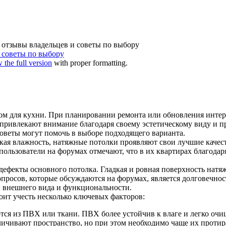
 отзывы владельцев и советы по выбору
 советы по выбору
 the full version
with proper formatting.
м для кухни. При планировании ремонта или обновления интер
 привлекают внимание благодаря своему эстетическому виду и п
советы могут помочь в выборе подходящего варианта.
кая влажность, натяжные потолки проявляют свои лучшие качест
ользователи на форумах отмечают, что в их квартирах благодар
ефекты основного потолка. Гладкая и ровная поверхность натя
просов, которые обсуждаются на форумах, является долговечнос
и внешнего вида и функциональности.
тоит учесть несколько ключевых факторов:
я из ПВХ или ткани. ПВХ более устойчив к влаге и легко очищ
личивают пространство, но при этом необходимо чаще их протир