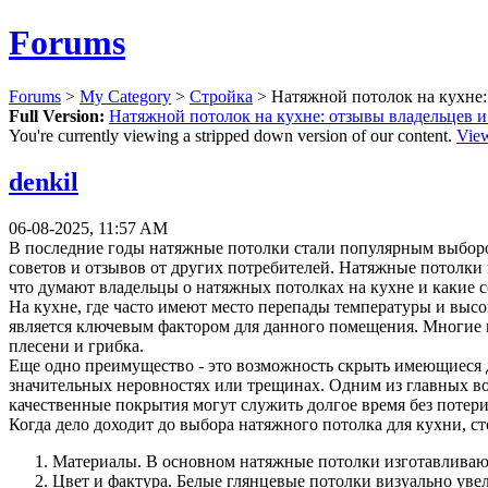
Forums
Forums
>
My Category
>
Стройка
> Натяжной потолок на кухне:
Full Version:
Натяжной потолок на кухне: отзывы владельцев и
You're currently viewing a stripped down version of our content.
View
denkil
06-08-2025, 11:57 AM
В последние годы натяжные потолки стали популярным выборо
советов и отзывов от других потребителей. Натяжные потолки
что думают владельцы о натяжных потолках на кухне и какие 
На кухне, где часто имеют место перепады температуры и высо
является ключевым фактором для данного помещения. Многие п
плесени и грибка.
Еще одно преимущество - это возможность скрыть имеющиеся д
значительных неровностях или трещинах. Одним из главных во
качественные покрытия могут служить долгое время без потер
Когда дело доходит до выбора натяжного потолка для кухни, с
Материалы. В основном натяжные потолки изготавливаютс
Цвет и фактура. Белые глянцевые потолки визуально уве