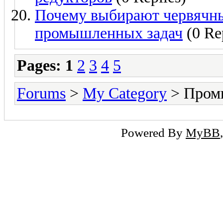
Почему выбирают червячны
промышленных задач
(0 Re
Pages:
1
2
3
4
5
Forums
>
My Category
> Пром
Powered By
MyBB