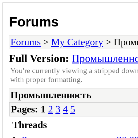
Forums
Forums
>
My Category
> Пром
Full Version:
Промышленно
You're currently viewing a stripped down
with proper formatting.
Промышленность
Pages:
1
2
3
4
5
Threads